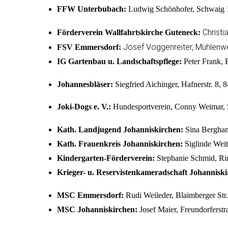
FFW Unterbubach:
Ludwig Schönhofer, Schwaig 1
Christ
Förderverein Wallfahrtskirche Guteneck:
Josef Voggenreiter, Mühlenw
FSV Emmersdorf:
IG Gartenbau u. Landschaftspflege:
Peter Frank, 
Johannesbläser:
Siegfried Aichinger, Hafnerstr. 8,
Joki-Dogs e. V.:
Hundesportverein, Conny Weimar, 
Kath. Landjugend Johanniskirchen:
Sina Bergham
Kath. Frauenkreis Johanniskirchen:
Siglinde Weitl
Kindergarten-Förderverein:
Stephanie Schmid, Rin
Krieger- u. Reservistenkameradschaft Johanniski
MSC Emmersdorf:
Rudi Weileder, Blaimberger Str
MSC Johanniskirchen:
Josef Maier, Freundorferstr