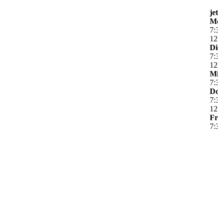
je
M
7
:
12
Di
7
:
12
Mi
7
:
Do
7
:
12
Fr
7
: