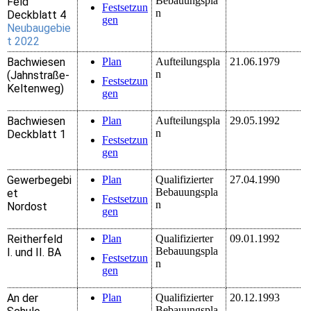
Bebauungspla
Feld
Festsetzun
n
Deckblatt 4
gen
Neubaugebie
t 2022
Bachwiesen
Plan
Aufteilungspla
21.06.1979
n
(Jahnstraße-
Festsetzun
Keltenweg)
gen
Bachwiesen
Plan
Aufteilungspla
29.05.1992
n
Deckblatt 1
Festsetzun
gen
Gewerbegebi
Plan
Qualifizierter
27.04.1990
Bebauungspla
et
Festsetzun
n
Nordost
gen
Reitherfeld
Plan
Qualifizierter
09.01.1992
Bebauungspla
I. und II. BA
Festsetzun
n
gen
An der
Plan
Qualifizierter
20.12.1993
Bebauungspla