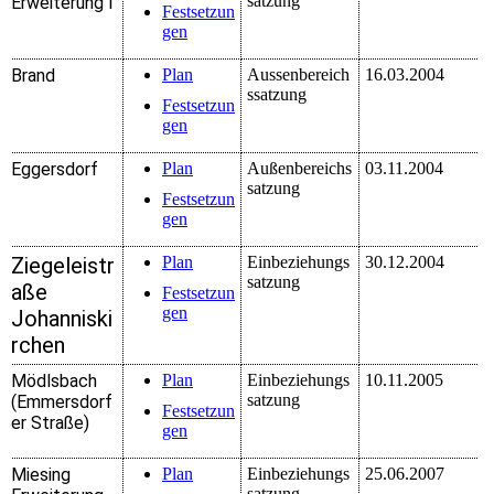
satzung
Erweiterung I
Festsetzun
gen
Brand
Plan
Aussenbereich
16.03.2004
ssatzung
Festsetzun
gen
Eggersdorf
Plan
Außenbereichs
03.11.2004
satzung
Festsetzun
gen
Ziegeleistr
Plan
Einbeziehungs
30.12.2004
satzung
aße
Festsetzun
gen
Johanniski
rchen
Mödlsbach
Plan
Einbeziehungs
10.11.2005
satzung
(Emmersdorf
Festsetzun
er Straße)
gen
Miesing
Plan
Einbeziehungs
25.06.2007
satzung