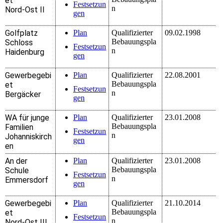
et
Festsetzun
n
Nord-Ost II
gen
Golfplatz
Plan
Qualifizierter
09.02.1998
Bebauungspla
Schloss
Festsetzun
n
Haidenburg
gen
Gewerbegebi
Plan
Qualifizierter
22.08.2001
Bebauungspla
et
Festsetzun
n
Bergäcker
gen
WA für junge
Plan
Qualifizierter
23.01.2008
Bebauungspla
Familien
Festsetzun
n
Johanniskirch
gen
en
An der
Plan
Qualifizierter
23.01.2008
Bebauungspla
Schule
Festsetzun
n
Emmersdorf
gen
Gewerbegebi
Plan
Qualifizierter
21.10.2014
Bebauungspla
et
Festsetzun
n
Nord-Ost III