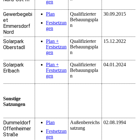
gen
Gewerbegebi
Plan
Qualifizierter
30.09.2015
Bebauungspla
et
Festsetzun
n
Emmersdorf
gen
Nord
Solarpark
Plan +
Qualifizierter
15.12.2022
Festsetzun
Bebauungspla
Oberstadl
gen
n
Solarpark
Plan +
Qualifizierter
04.01.2024
Festsetzun
Bebauungspla
Erlbach
gen
n
Sonstige
Satzungen
Dummeldorf
Plan
Außenbereichs
02.08.1994
satzung
Offenheimer
Festsetzun
Straße
gen