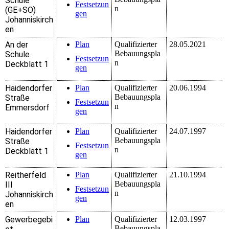
Schule
Festsetzun
n
(GE+SO)
gen
Johanniskirch
en
An der
Plan
Qualifizierter
28.05.2021
Bebauungspla
Schule
Festsetzun
n
Deckblatt 1
gen
Haidendorfer
Plan
Qualifizierter
20.06.1994
Bebauungspla
Straße
Festsetzun
n
Emmersdorf
gen
Haidendorfer
Plan
Qualifizierter
24.07.1997
Bebauungspla
Straße
Festsetzun
n
Deckblatt 1
gen
Reitherfeld
Plan
Qualifizierter
21.10.1994
Bebauungspla
III
Festsetzun
n
Johanniskirch
gen
en
Gewerbegebi
Plan
Qualifizierter
12.03.1997
Bebauungspla