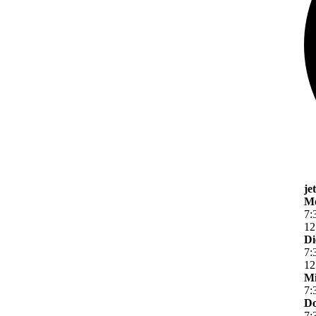
je
M
7
:
12
Di
7
:
12
Mi
7
:
Do
7
: