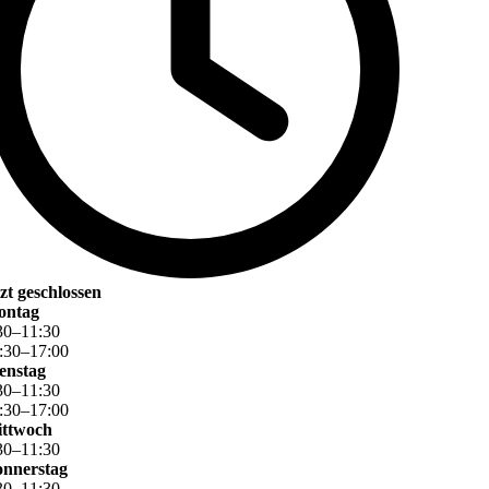
tzt geschlossen
ontag
30
–
11
:
30
:
30
–
17
:
00
enstag
30
–
11
:
30
:
30
–
17
:
00
ttwoch
30
–
11
:
30
nnerstag
30
–
11
:
30