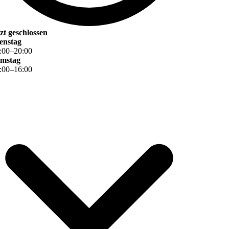
tzt geschlossen
enstag
:
00
–
20
:
00
mstag
:
00
–
16
:
00