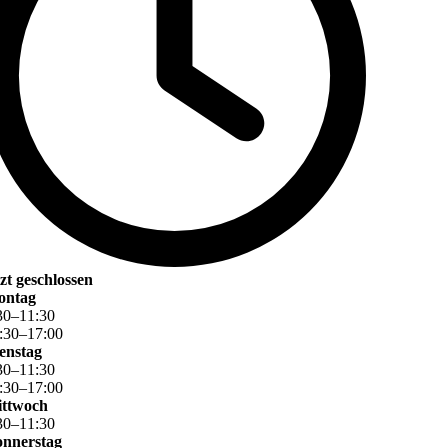
tzt geschlossen
ontag
30
–
11
:
30
:
30
–
17
:
00
enstag
30
–
11
:
30
:
30
–
17
:
00
ttwoch
30
–
11
:
30
nnerstag