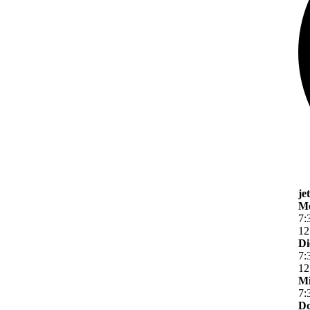
je
M
7
:
12
Di
7
:
12
Mi
7
:
Do